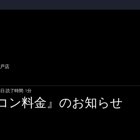
【TOP】
｜【
福崎店】
｜【
神
戸店
3日
読了時間: 1分
コン料金』のお知らせ