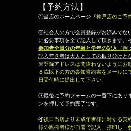
【予約方法】
①当店のホームページ『
神戸店のご予
②社会人の方で会員登録がお済みでな
に必要事項を全て記入して頂きます。
参加者全員分の年齢と学年の記入
（例
記入無き者は大人としての振り分けと
※
登録アドレスは間違わないようにお
８歳以下の方の参加誓約書をメールに
日受付時に提出して下さい。
③最後に予約フォームの一番下にあり
ンを押して予約完了です。
④
後日当店より未成年者様に対する契
様の親権者様が自署で記入、捺印し　