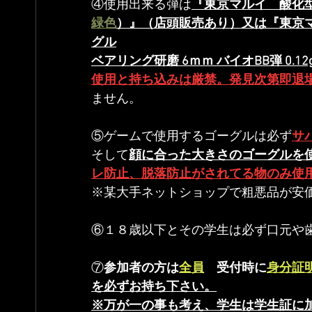
④使用出来る弾は
『東京マルイ　酸化型生
緑色
）』（店頭販売あり）又は『東京マルイ　
グル
ベアリング研磨 6ｍｍ バイオBB弾 0.12
使用と持ち込みは厳禁。発見次第即退
ません。
⑤ゲームで使用するゴーグルは必ず
サ
そして
顔に合った大きさのゴーグルを
レ防止、脱落防止がされてる物のみ使
※某大手ネットショップで粗悪品が安
⑥１８歳以下とその学生は必ず口元や
⑦
参加者の方は
全員
　受付時に
身分証
を必ずお持ち下さい。
※万が一の事も考え、学生は学生証に