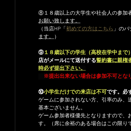
⑧１８歳以上の大学生や社会人の参加
お願い致します。
（当店HP「
初めての方はこちら
」のバ
ます。
）
⑨
１８歳以下の学生（高校在学中まで
店がメールにて送付する
誓約書に親権
時必ず提出下さい。
※提出出来ない場合は参加不可とな
⑩
小学生だけでの来店は不可
です。必
ゲームに参加されない方、引率のみ、
基本ございません。
ゲーム参加者様優先となりますので、
す。（席に余裕のある場合はこの限り