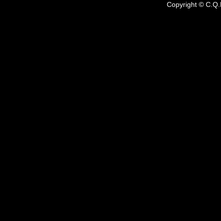
Copyright © C.Q.
8/9(日)･16(日)🚚キッチンカ
8/29
―来場予定です！😋
催！！