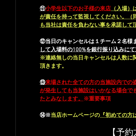
⑪
小学生以下のお子様の来店
（入場）
が責任を持って監視してください。（
も当社は責任を負わない事を承諾して
⑫当日のキャンセルは１チーム２名様
して入場料の100%を銀行振り込みに
※連絡無しの当日キャンセルは人数に関
頂きます。
⑬
来場された全ての方の当施設内での
が発生しても当施設はいかなる場合で
たとみなします。
※重要事項
⑭※
当店ホームページの
『初めての方
　　　　　　　　【予約