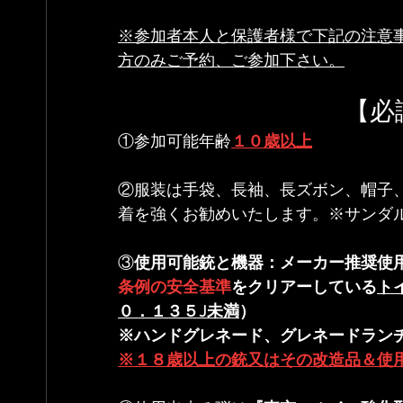
※参加者本人と保護者様で下記の注意
方のみご予約、ご参加下さい。
　　　　　　　　　【必
①参加可能年齢
１０歳以上
②服装は手袋、長袖、長ズボン、帽子
着を強くお勧めいたします。※サンダ
③
使用可能銃と機器：メーカー推奨使用
条例の安全基準
をクリアーしている
ト
０．１３５J未満
）
※ハンドグレネード、グレネードラン
※１８歳以上の銃又はその改造品＆使