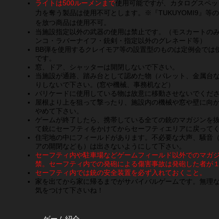
ライトは500ルーメンまで
使用可能ですが、カタログスペッ
力を奪う製品は使用不可とします。※『TUKUYOMI9』
を放つ商品は使用不可。
当施設指定以外の武器の使用は禁止です。（モスカートの
ンコ・ラバーナイフ・銃剣・指定以外のグレネード等）
BB弾を使用するクレイモア等の設置型のものは定例会では
です。
窓、ドア、シャッターは開閉しないで下さい。
当施設が通路、踏み台として認めた物（パレット、金属台
りしないで下さい。(窓や機械、事務机など）
バリケードに使用している物は故意に移動させないでくだ
屋根より上を狙って撃ったり、施設内の機械や窓や壁に向
やめて下さい。
ゲームが終了したら、携帯している全ての銃のマガジンを
て銃にセーフティをかけてからセーフティエリアに戻って
住宅地の中にフィールドがあります。不必要な大声、騒音
アの開閉なども）は出さないようにして下さい。
セーフティ内や駐車場などゲームフィールド以外でのマガ
禁。セーフティ内での発砲による傷害事故は発砲した者が
セーフティ内では銃の安全装置を必ず入れておくこと。
家を出てから家に帰るまでがサバイバルゲームです。無理
気をつけて下さいね！
ゲーム紹介