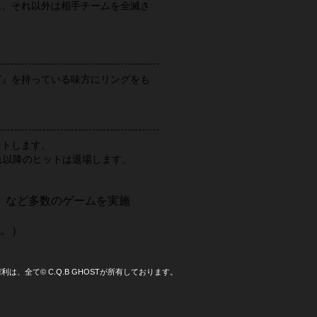
ム、それ以外は相手チームを全滅さ
グ』を持っている味方にリングをも
。
ントします。
れ以降のヒットは退場します。
」など多数のゲームを実施
す。）
、全て© C.Q.B GHOSTが所有しております。