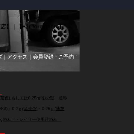
戸店】
｜
【For foreigners】
プ
｜
アクセス
｜
会員登録・ご予約
。
茶色) もしくは0.25g(薄灰色)
通称
弾)』0.2ｇ
(薄茶色)
・0.25ｇ
(薄灰
.2gのみ（トレイサー使用時のみ