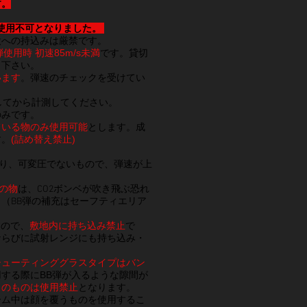
す。
トは使用不可となりました。
設への持込みは厳禁です。
g弾使用時 初速85m/s未満
です。貸切
り下さい。
います
。弾速のチェックを受けてい
してから計測してください。
のみです。
ている物のみ使用可能
とします。成
す。
(詰め替え禁止)
り、可変圧でないもので、弾速が上
の物
は、CO2ボンベが吹き飛ぶ恐れ
（BB弾の補充はセーフティエリア
すので、
敷地内に持ち込み禁止
で
ならびに試射レンジにも持ち込み・
シューティンググラスタイプはバン
する際にBB弾が入る
ような
隙間が
ュのものは使用禁止
となります。
ーム中は顔を覆うものを使用するこ