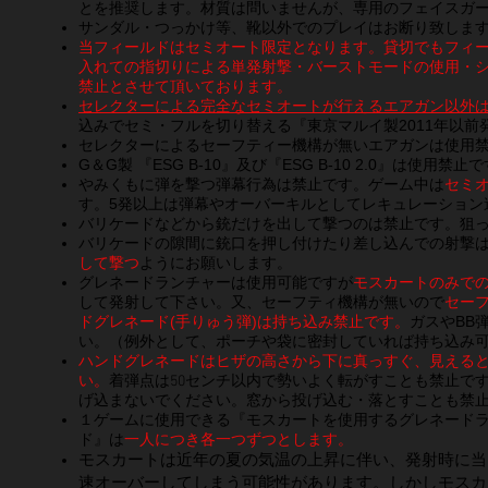
とを推奨します。材質は問いませんが、専用のフェイスガ
​サンダル・つっかけ等、靴以外でのプレイはお断り致しま
当フィールドはセミオート限定となります。貸切でもフィ
入れての指切りによる単発射撃・バーストモードの使用・
禁止とさせて頂いております。
セレクターによる完全なセミオートが行えるエアガン以外
込みでセミ・フルを切り替える『東京マルイ製2011年以前
セレクターによるセーフティー機構が無いエアガンは使用禁止で
​G＆G製 『ESG B-10』及び『ESG B-10 2.0』は使用禁止
やみくもに弾を撃つ弾幕行為は禁止です。ゲーム中は
セミ
す。5発以上は弾幕やオーバーキルとしてレキュレーション
バリケードなどから銃だけを出して撃つのは禁止です。狙
​バリケードの隙間に銃口を押し付けたり差し込んでの射撃
して撃つ
ようにお願いします。
グレネードランチャーは使用可能ですが
モスカートのみで
して発射して下さい。又、セーフティ機構が無いので
セー
ドグレネード(手りゅう弾)は持ち込み禁止です。
ガスやBB
い。（例外として、ポーチや袋に密封していれば持ち込み可
ハンドグレネードはヒザの高さから下に真っすぐ、見える
い。
着弾点は50センチ以内で勢いよく転がすことも禁止で
げ込まないでください。窓から投げ込む・落とすことも禁
１ゲームに使用できる『モスカートを使用するグレネード
ド』は
一人につき各一つずつとします。
モスカートは近年の夏の気温の上昇に伴い、発射時に当
速オーバーしてしまう可能性があります。
しかしモスカ