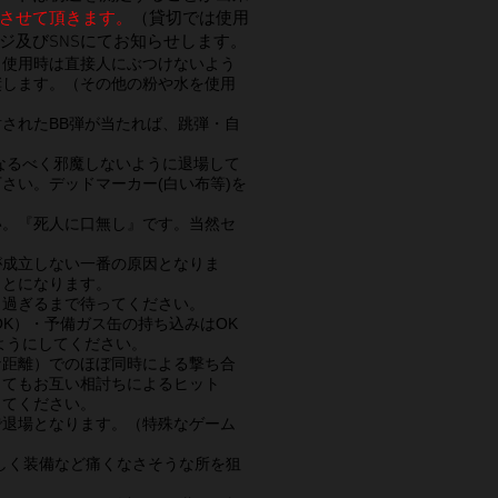
させて頂きます。
（貸切では使用
ジ及びSNSにてお知らせします。
、使用時は直接人にぶつけないよう
奨します。
（その他の粉や水を使用
されたBB弾が当たれば、跳弾・自
なるべく邪魔しないように退場して
さい。デッドマーカー(白い布等)を
い。『死人に口無し』です。当然セ
が成立しない一番の原因となりま
ことになります。
り過ぎるまで待ってください。
K）・予備ガス缶の持ち込みはOK
るようにしてください。
な距離）でのほぼ同時による撃ち合
くてもお互い相討ちによるヒット
ってください。
で退場となります。（特殊なゲーム
しく装備など痛くなさそうな所を狙