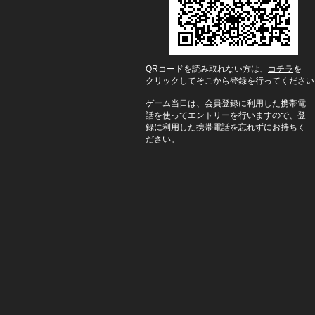
QRコードを読み取れない方は、
コチラ
を
ク
リックしてそこから登録を行ってください
ゲーム当日は、会員登録に利用した携帯
電
話
を使ってエントリーを行いますので、
登
録に
利用した携帯電話を忘れずにお持
ちく
ださい。