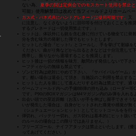
ない為、
夏季の間は定例会でのモスカート使用を禁止と
可能）
使用解禁日は改めて当フィールドよりホームペー
ガス式・バネ式共にハンドグレネードは使用可能です。
又
に注意し、なくさないように目印等を付けておくことを推
するグレネードは一切使用禁止です。）
ヒットは、体以外にも銃を含む身に付けている物全てに発射
。
分を含む味方の発射した弾でもヒットとします。
ヒットした場合『ヒット!』とコールし、手を挙げて射線を
ください。曲がり角などから出るときなどは十分注意して下
携帯し、振りながら退場することを推奨します。
ヒット後は一切の情報を味方、敵問わず発信しないで下さ
ーフティからの無線も禁止です。
ゾンビ行為は絶対にやめて下さい。『サバイバルゲーム』
す。酷い場合は退会して頂き、当施設のご利用を禁止する
ヒットした人を盾にして進んだりする行為は禁止です。通
ゲームフィールド内への予備BB弾の持ち込み（ローダー等O
です。P90のBOXマガジンはM4マガジン内のみ弾を入れ
出会い頭での至近距離（お互いが手を伸ばし握手できそう
いが発生した場合は、自身がヒットされた痛覚や感覚が無
（
シュチュエーションヒット）としてヒットコールをを行
弾切れ、バッテリー切れ、ガス切れは基本的にヒット扱い
のルールの場合はこの限りではありません。）
フリーズコール、ナイフアタックは禁止といたします。(優
ってあげてください。)