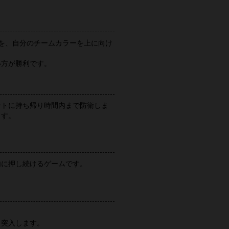
を、自分のチームカラーを上に向け
い方が勝利です。
ントに持ち帰り時間内まで防衛しま
ます。
内に押し続けるゲームです。
り突入します。