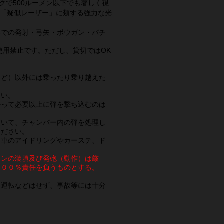
クで500ルーメン以下でも著しく視
等の「疑似レーザー」に類する強力な光
みでの発射・弓矢・ボウガン・パチ
使用禁止です。ただし、貸切ではOK
など）以外には乗ったり乗り越えた
さい。
かって必要以上に弾を撃ち込むのは
抜いて、チャンバー内の弾を処理し
ください。
（車のアイドリングやカーステ、ド
ジンの装填及び発砲（動作）は厳
１００％責任を負うものとする。
な運転などはせず、事故等には十分