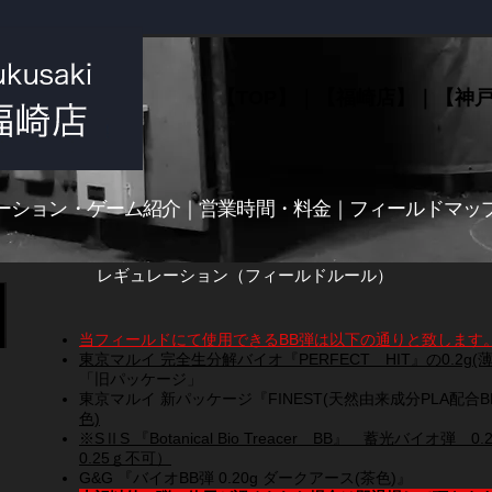
【TOP】
｜【
福崎店】
｜【
神
ーション・ゲーム紹介
｜
営業時間・料金
｜
フィールドマッ
レギュレーション（フィールドルール）
当フィールドにて使用できるBB弾は以下の通りと致します
東京
マルイ 完全生分解バイオ『PERFECT HIT』の0.2g(薄
「旧パッケージ」
東京マルイ 新パッケージ『FINEST(天然由来成分PLA配合BB
色)
※SⅡS 『Botanical Bio Treacer BB
』 蓄光バイオ弾 0
0.25ｇ不可）
G&G 『バイオBB弾 0.20g ダークアース(茶色)』