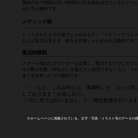
屋内のみで戦闘を行い時間内に生き残れば立てこもりチー
せた方が勝利です。
メディック戦
ヒットされたらその場でしゃがみます。『メディックリン
らえば復活出来ます。敵を全員者しゃがませれば勝利です
復活制限戦
スタート地点にカウンターを設置し、復活するたびにカウ
その数が定数（20など）を超えたら復活できなくなり、そ
多く生き残った方の勝利です。
・・・など、これ以外にも「殲滅戦」や「スパイ戦
しております！お楽しみに♪
（1日に全ては行いません。5～7種類程度を行いま
※ホームページに掲載されている、文字・写真・イラスト等のデータの権利は