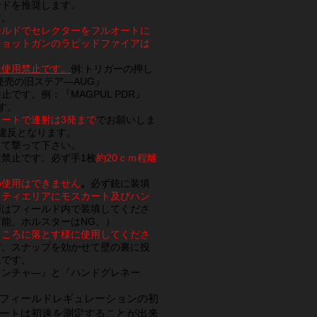
ードを推奨します。
す。
ールドでセレクターをフルオートに
ショットガンのラピッドファイアは
は使用禁止です
。
例:トリガーの押し
発売の旧ステア―AUG』
す。例：『MAGPUL PDR』
です。
オートで連射は3発まで
でお願いしま
違反となります。
って撃って下さい。
は禁止です。必ず手1枚
約20ｃｍ程離
の使用はできません
。
必ず銃に装填
フティエリアにモスカート及びハン
弾はフィールド内で装填してくださ
能。ホルスターはNG。
）
ところに落とす様に使用してくださ
す。スナップを効かせて壁の裏に投
止です。
ランチャ―』と『ハンドグレネー
フィールドレギュレーションの初
ートは初速を測定することが出来