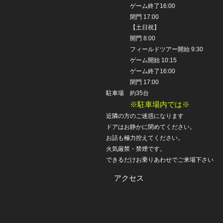
ゲーム終了16:00
閉門 17:00
【土日祝】
開門 8:00
フィールドツアー開始 9:30
ゲーム開始 10:15
ゲーム終了16:00
閉門 17:00
駐車場 約35台
※駐車場内では※
近隣の方のご迷惑になります
ドアはお静かに閉めてください。
お話も極力控えてください。
火気厳禁・禁煙です。
できるだけお乗りあわせで
ご来場下さい
アクセス