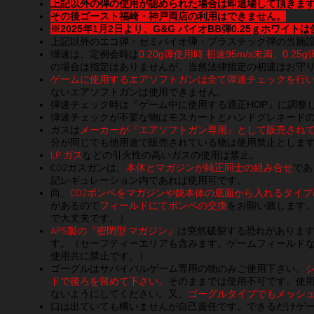
上記以外の弾の使用が認められた場合は即退場して頂きま
その後ゴースト福崎・神戸両店の
利用はできません。
※2025年1月2日より、G&G バイオBB弾0.25ｇホワイ
エコ弾・セミバイオ弾・プラスチック弾の当施
上記以外の
弾速は、定例会時は
0.20g弾使用時 初速95m/s未満、0.25
の場合は指定はありませんが、当然法律指定の初速はお守
ゲームに使用するエアソフトガンは全て弾速チェックを行
ないエアソフトガンは使用できません。
弾速チェック時は『ゲーム中に使用する適正HOP』に調整
弾速チェックが不要な物はモスカートとハンドグレネード
ガスは
メーカーが『エアソフトガン専用』として販売され
分が同じでも他用途で販売されている物は使用禁止としま
LP ガス
などの引火性の高いガスの使用は禁止。
​CO2ガスガンは、
本体とマガジンが純正同士の組み合せ
であ
記レギュレーション内であれば使用可です。
尚、
CO2ボンベをマガジンや銃本体の底面から入れるタイプ
があるので
フィールドにてボンベの交換
をお願い致します。
で大丈夫です。）
APS製の『密閉型 マガジン』
は突然破裂する恐れがありま
す。（セーフティーエリアも含みます。ゲームフィールド
使用共に禁止です。）
ゴーグルはサバイバルゲーム専用の物のみご使用下さい。
ドで後ろを留めて下さい。
そのままでは使用不可です。使用
ないようにしてください。又、
ゴーグルタイプでもメッシ
口は出ていても構いませんが自己責任です。できるだけゲ